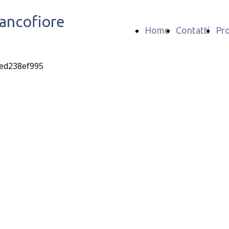
iancofiore
Home
Contatti
Pro