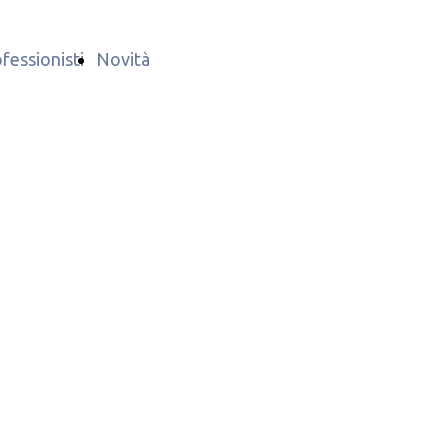
fessionisti
Novità
giurisprudenziali